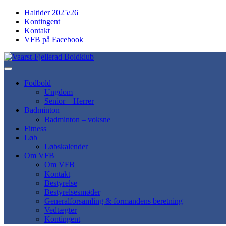
​​Haltider 2025/26
Kontingent
Kontakt
VFB på Facebook
Fodbold
Ungdom
Senior – Herrer
Badminton
Badminton – voksne
Fitness
Løb
Løbskalender
Om VFB
Om VFB
Kontakt
Bestyrelse
Bestyrelsesmøder
General­forsamling & formandens beretning
Vedtægter
Kontingent