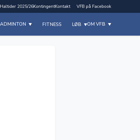
​​Haltider 2025/26
Kontingent
Kontakt
VFB på Facebook
ADMINTON
OM VFB
FITNESS
LØB