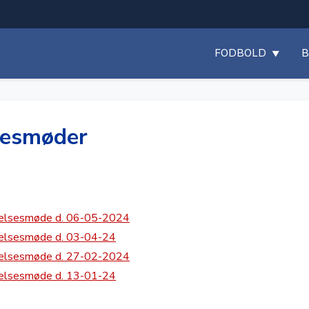
FODBOLD
B
sesmøder
yrelsesmøde d. 06-05-2024
relsesmøde d. 03-04-24
yrelsesmøde d. 27-02-2024
relsesmøde d. 13-01-24