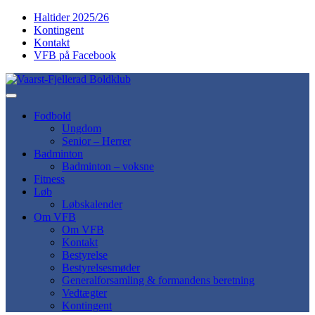
​​Haltider 2025/26
Kontingent
Kontakt
VFB på Facebook
Fodbold
Ungdom
Senior – Herrer
Badminton
Badminton – voksne
Fitness
Løb
Løbskalender
Om VFB
Om VFB
Kontakt
Bestyrelse
Bestyrelsesmøder
General­forsamling & formandens beretning
Vedtægter
Kontingent