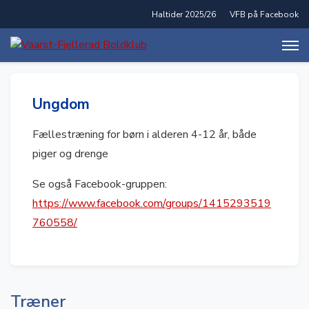
​​Haltider 2025/26
VFB på Facebook
Ungdom
Fællestræning for børn i alderen 4-12 år, både
piger og drenge
Se også Facebook-gruppen:
https://www.facebook.com/groups/1415293519
760558/
Træner