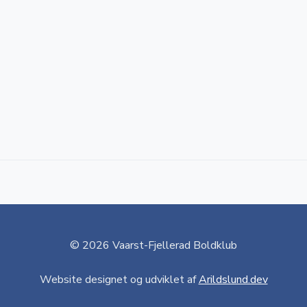
© 2026 Vaarst-Fjellerad Boldklub
Website designet og udviklet af
Arildslund.dev